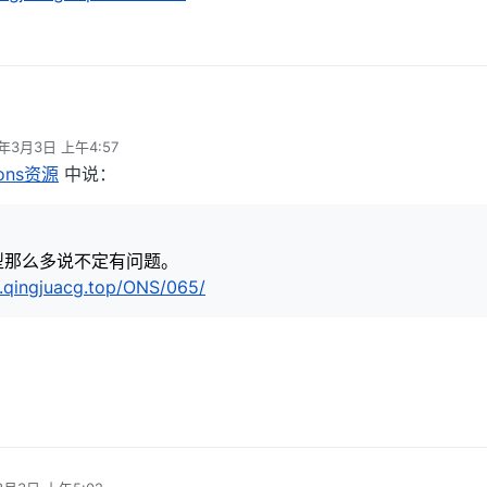
了，机型那么多说不定有问题。
4年3月3日 上午4:57
s://post.qingjuacg.top/ONS/065/
辑
ns资源
中说：
型那么多说不定有问题。
t.qingjuacg.top/ONS/065/