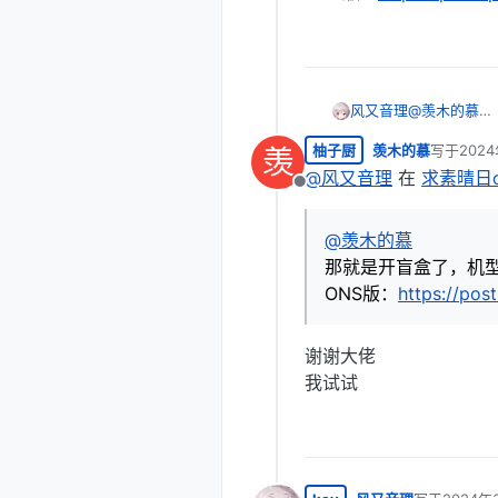
风又音理
@
羡木的慕
那就是开盲盒
柚子厨
羡木的慕
写于
202
羡
ONS版：
http
最后由 编
@
风又音理
在
求素晴日o
离线
@
羡木的慕
那就是开盲盒了，机
ONS版：
https://pos
谢谢大佬
我试试