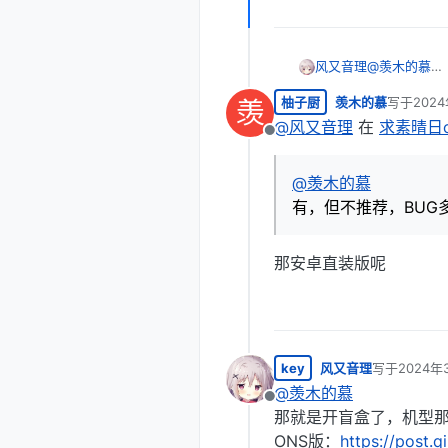
风又音理
@
羡木的慕
有，但不推荐
柚子厨
羡木的慕
写于
202
羡
最后由 编
@
风又音理
在
求素晴日o
离线
@
羡木的慕
有，但不推荐，BUG
那安卓直装版呢
key
风又音理
写于
2024年
最后由 编辑
@
羡木的慕
离线
那就是开盲盒了，机型
ONS版：
https://post.