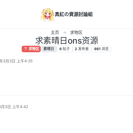
真紅の資源討論組
主页
求物区
求素晴日ons资源
求物区
素晴日
6
帖子
2
发布者
981
浏览
4年3月3日 上午4:35
辑
3月3日 上午4:42