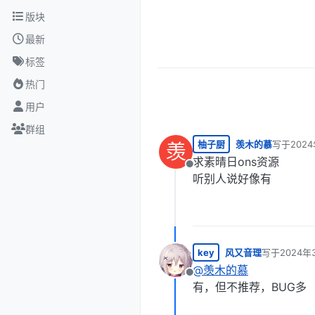
跳转至内容
版块
最新
标签
热门
用户
群组
柚子厨
羡木的慕
写于
202
羡
最后由 编
求素晴日ons资源
离线
听别人说好像有
key
风又音理
写于
2024年
最后由 编辑
@
羡木的慕
离线
有，但不推荐，BUG多