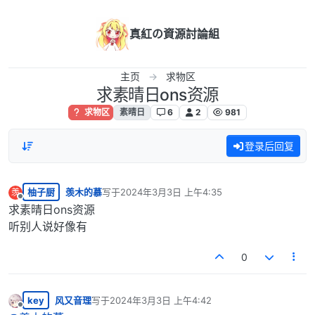
跳转至内容
真紅の資源討論組
主页
求物区
求素晴日ons资源
求物区
素晴日
6
2
981
登录后回复
柚子厨
羡木的慕
写于
2024年3月3日 上午4:35
羡
最后由 编辑
离线
求素晴日ons资源
听别人说好像有
0
key
风又音理
写于
2024年3月3日 上午4:42
最后由 编辑
离线