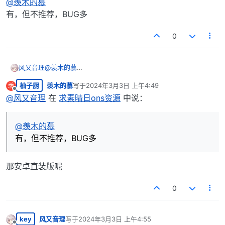
@
羡木的慕
有，但不推荐，BUG多
0
风又音理
@
羡木的慕
有，但不推荐，BUG多
柚子厨
羡木的慕
写于
2024年3月3日 上午4:49
羡
最后由 编辑
离线
@
风又音理
在
求素晴日ons资源
中说：
@
羡木的慕
有，但不推荐，BUG多
那安卓直装版呢
0
key
风又音理
写于
2024年3月3日 上午4:55
最后由 编辑