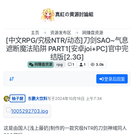
跳转至内容
真紅の資源討論組
主页
资源发布区
网赚盘资源
[中文RPG/究极NTR/动态]刀剑SAO~气息
遮断魔法陷阱 PART1[安卓joi+PC]官中完
结版[2.3G]
网赚盘资源
rpg
1
1
3.0k
登录后回复
柚子厨
东鹏大饮料
写于
2024年10月16日 上午7:34
东
最后由 编辑
离线
这是由国人[浅上藤奶]制作的一款究极NTR的刀剑神域同人