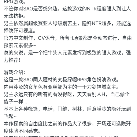
RPG游戏。
不管你对SAO是否感兴趣，这款游戏的NTR程度强大到让人
无法抗拒。
男主依然属超级赛亚人绿级别苦主，隐歼NTR超多，还能选
择隐歼可视度。
官方中文制作，CV语音，所有H场景都是全动态进行，自由
探索元素很多~
总的来说，是一个把牛头人元素发挥到极致的强大游戏，强
力推荐！
游戏介绍：
这是一款SAO同人题材的究极绿帽RPG角色扮演游戏。
内容涉及的女角色有亚丝娜为主的一干刀剑神域女主。
男主永远只有的听有的看没得吃，天天看别人H，自己像个
傻子一样…
基本上各种帐篷，电话，门缝，树林，睡意朦胧的隐歼玩到
飞起~
本作探索的自由度比之前的作品大了很多，开场还可选隐歼
度体验不同感觉。