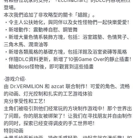
有賴各位玩家的支持，『Ecchi&Craft』的DLC內容現熱烈
登場。
本次我們追加了非攻略型的關卡「娼館」。
・令主人公扶她化，與同伴以及女性怪物們一起快樂愛愛！
・新增動作：震動棒自慰、鋼管舞
・新增大量色情系裝飾方塊，包括：浴室踏墊、色情凳子、
三角木馬、潤滑油等
・新增各類風格的基礎方塊，包括洋館及浴室瓷磚等風格
・伴隨DLC資料更新，新增了10張Game Over的靜止插畫！
輸給Boss怪物後，即可觀賞到這些插畫
·游戏介绍·
由 Dr.VERMILION 和 azcat 联合制作！可爱的角色、流畅
的动画、灯光控制和扎实的工艺游戏体验
充分享受性和工艺！
主角们被吸引到他们经常玩的方块制作游戏中！那个世界出
了问题，你的朋友被绑架了！让我们在寻找朋友并自由制作
的同时，探索已经变得调皮的手工世界吧！
特别动画