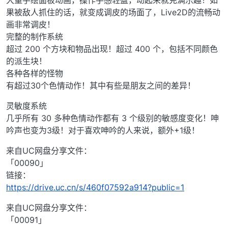
大量手绘面板动画，操作手感轻盈，动起来就充满乐趣！如
果被敌人抓住的话，就变成调皮的场面了，Live2D的流畅动
画非常调皮！
完整的制作系统
超过 200 个方块和物品出现！超过 400 个，包括不同颜色
的派生块！
各种各样的怪物
有超过30个色情动作！其中有些是朋友之间的差异！
灵敏度系统
几乎所有 30 多种色情动作都有 3 个级别的敏感度变化！呻
吟声也变为3级！对于喜欢呻吟的人来说，额外+1级！
来自UC网盘分享文件：
「00090」
链接：
https://drive.uc.cn/s/460f07592a914?public=1
来自UC网盘分享文件：
「00091」