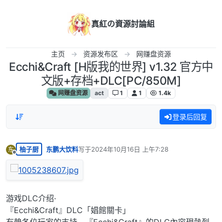
跳转至内容
真紅の資源討論組
主页
资源发布区
网赚盘资源
Ecchi&Craft [H版我的世界] v1.32 官方中
文版+存档+DLC[PC/850M]
网赚盘资源
act
1
1
1.4k
登录后回复
柚子厨
东鹏大饮料
写于
2024年10月16日 上午7:28
东
最后由 编辑
离线
游戏DLC介绍·
『Ecchi&Craft』DLC「娼館關卡」