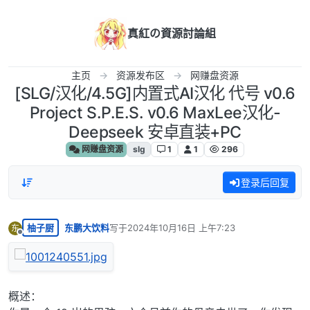
跳转至内容
真紅の資源討論組
主页
资源发布区
网赚盘资源
[SLG/汉化/4.5G]内置式AI汉化 代号 v0.6
Project S.P.E.S. v0.6 MaxLee汉化-
Deepseek 安卓直装+PC
网赚盘资源
slg
1
1
296
登录后回复
柚子厨
东鹏大饮料
写于
2024年10月16日 上午7:23
东
最后由 编辑
离线
概述：