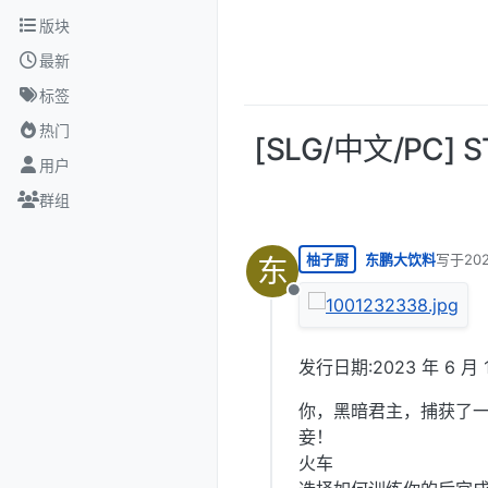
跳转至内容
版块
最新
标签
热门
[SLG/中文/PC] 
用户
群组
柚子厨
东鹏大饮料
写于
20
东
最后由 
离线
发行日期:2023 年 6 月 
你，黑暗君主，捕获了
妾！
火车