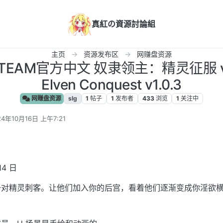
真紅の資源討論組
主页
资源发布区
网赚盘资源
STEAM官方中文 奴隶领主：精灵征服 v1.0.
Elven Conquest v1.0.3
网赚盘资源
slg
1
帖子
1
发布者
433
浏览
1
关注中
24年10月16日 上午7:21
编辑
14 日
一对精灵刺客。让他们加入你的后宫，看着他们逐渐变成你淫欲