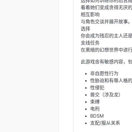
选择如何训练你的后宫成
看着她们变成贪得无厌
相互影响
与角色交谈并展开故事
选择
你会成为残忍的主人还
支线任务
在黑暗的幻想世界中进
此游戏含有敏感内容，
非自愿性行为
性胁迫和有辱人格
性侵犯
兽交（涉及龙）
束缚
电刑
BDSM
支配/服从关系