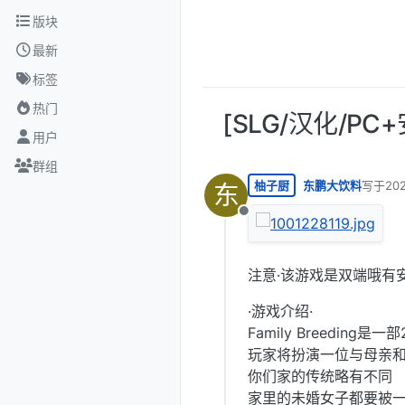
跳转至内容
版块
最新
标签
热门
[SLG/汉化/PC+
用户
群组
柚子厨
东鹏大饮料
写于
20
东
最后由 
离线
注意·该游戏是双端哦有
·游戏介绍·
Family Breedin
玩家将扮演一位与母亲和
你们家的传统略有不同
家里的未婚女子都要被一