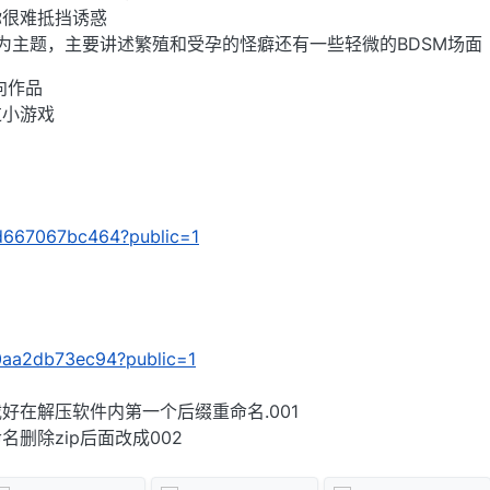
你很难抵挡诱惑
ng以乱伦为主题，主要讲述繁殖和受孕的怪癖还有一些轻微的BDSM场面
向作品
过小游戏
/0d667067bc464?public=1
/a0aa2db73ec94?public=1
好在解压软件内第一个后缀重命名.001
删除zip后面改成002