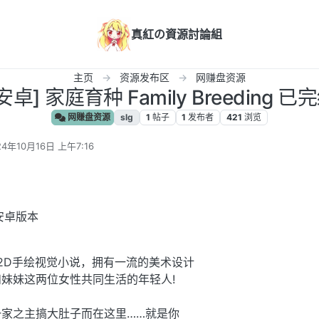
真紅の資源討論組
主页
资源发布区
网赚盘资源
安卓] 家庭育种 Family Breeding 已完
网赚盘资源
slg
1
帖子
1
发布者
421
浏览
24年10月16日 上午7:16
编辑
安卓版本
g是一部2D手绘视觉小说，拥有一流的美术设计
妹妹这两位女性共同生活的年轻人!
家之主搞大肚子而在这里……就是你