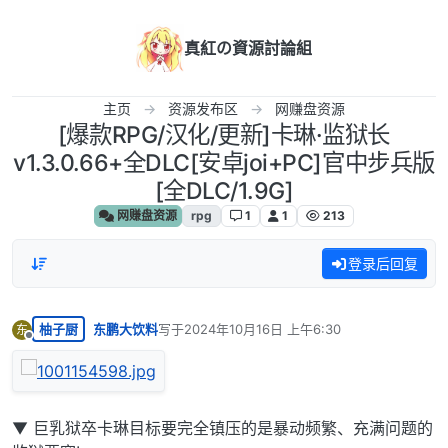
跳转至内容
真紅の資源討論組
主页
资源发布区
网赚盘资源
[爆款RPG/汉化/更新]卡琳·监狱长
v1.3.0.66+全DLC[安卓joi+PC]官中步兵版
[全DLC/1.9G]
网赚盘资源
rpg
1
1
213
登录后回复
柚子厨
东鹏大饮料
写于
2024年10月16日 上午6:30
东
最后由 编辑
离线
▼ 巨乳狱卒卡琳目标要完全镇压的是暴动频繁、充满问题的