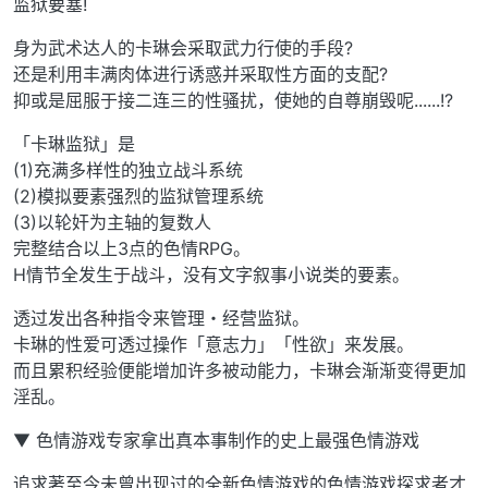
监狱要塞!
身为武术达人的卡琳会采取武力行使的手段?
还是利用丰满肉体进行诱惑并采取性方面的支配?
抑或是屈服于接二连三的性骚扰，使她的自尊崩毁呢......!?
「卡琳监狱」是
(1)充满多样性的独立战斗系统
(2)模拟要素强烈的监狱管理系统
(3)以轮奸为主轴的复数人
完整结合以上3点的色情RPG。
H情节全发生于战斗，没有文字叙事小说类的要素。
透过发出各种指令来管理・经营监狱。
卡琳的性爱可透过操作「意志力」「性欲」来发展。
而且累积经验便能增加许多被动能力，卡琳会渐渐变得更加
淫乱。
▼ 色情游戏专家拿出真本事制作的史上最强色情游戏
追求著至今未曾出现过的全新色情游戏的色情游戏探求者才