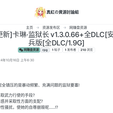
真紅の資源討論組
主页
资源发布区
网赚盘资源
新]卡琳·监狱长 v1.3.0.66+全DLC[
兵版[全DLC/1.9G]
网赚盘资源
rpg
1
帖子
1
发布者
210
浏览
24年10月16日 上午6:30
编辑
完全镇压的是暴动频繁、充满问题的监狱要塞!
取武力行使的手段?
惑并采取性方面的支配?
扰，使她的自尊崩毁呢......!?