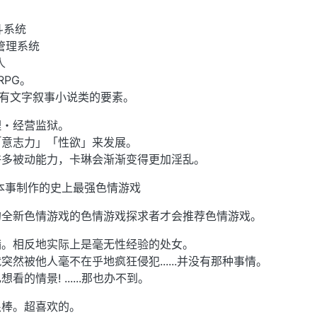
斗系统
管理系统
人
RPG。
没有文字叙事小说类的要素。
理・经营监狱。
「意志力」「性欲」来发展。
许多被动能力，卡琳会渐渐变得更加淫乱。
本事制作的史上最强色情游戏
的全新色情游戏的色情游戏探求者才会推荐色情游戏。
满。相反地实际上是毫无性经验的处女。
然被他人毫不在乎地疯狂侵犯......并没有那种事情。
的情景! ......那也办不到。
很棒。超喜欢的。