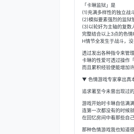
「卡琳监狱」是
(1)充满多样性的独立战
(2)模拟要素强烈的监狱
(3)以轮奸为主轴的复数
完整结合以上3点的色情
H情节全发生于战斗，
透过发出各种指令来管
卡琳的性爱可透过操作
而且累积经验便能增加
▼ 色情游戏专家拿出真
追求著至今未曾出现过
游戏开始时卡琳自信满
连第一次都没有的时候就突
在回忆房间中看那些自己想看
那种色情游戏我也知道