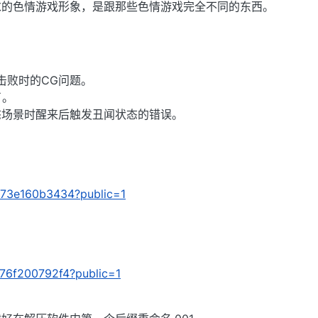
求的色情游戏形象，是跟那些色情游戏完全不同的东西。
被击败时的CG问题。
了。
态场景时醒来后触发丑闻状态的错误。
/2173e160b3434?public=1
e176f200792f4?public=1