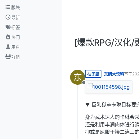
跳转至内容
版块
最新
标签
热门
[爆款RPG/汉化/更
用户
群组
柚子厨
东鹏大饮料
写于
20
东
最后由 
离线
▼ 巨乳狱卒卡琳目标要
身为武术达人的卡琳会采
还是利用丰满肉体进行诱
抑或是屈服于接二连三的性骚