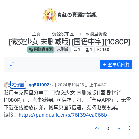
跳转至内容
真紅の資源討論組
主页
资源发布区
网赚盘资源
[微交少女 未删减版][国语中字][1080P]
网赚盘资源
未删减
1
1
180
登录后回复
柚子厨
qq861092
写于
2024年10月16日 上午4:37
最后由 编辑
离线
我用夸克网盘分享了「[微交少女 未删减版][国语中字]
[1080P]」，点击链接即可保存。打开「夸克APP」，无需
下载在线播放视频，畅享原画5倍速，支持电视投屏。
链接：
https://pan.quark.cn/s/76f394ca066b
0