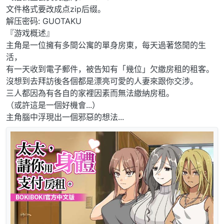
文件格式要改成点zip后缀。
解压密码: GUOTAKU
『游戏概述』
主角是一位擁有多間公寓的單身房東，每天過著悠閒的生
活，
有一天收到電子郵件，被告知有「幾位」欠繳房租的租客。
沒想到去拜訪後各個都是漂亮可愛的人妻來跟你交涉。
三人都因為有各自的家裡因素而無法繳納房租。
（或許這是一個好機會...）
主角腦中浮現出一個邪惡的想法...