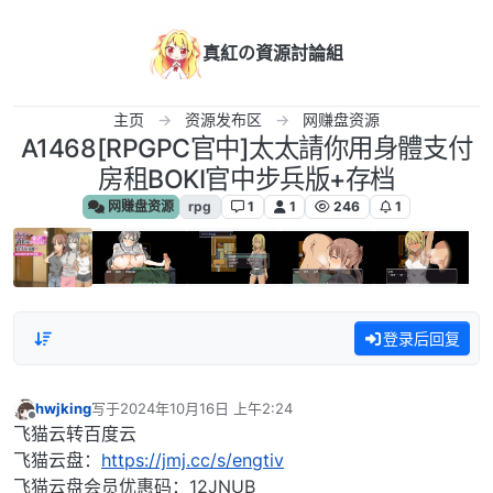
跳转至内容
真紅の資源討論組
主页
资源发布区
网赚盘资源
A1468[RPGPC官中]太太請你用身體支付
房租BOKI官中步兵版+存档
网赚盘资源
rpg
1
1
246
1
登录后回复
hwjking
写于
2024年10月16日 上午2:24
最后由 编辑
离线
飞猫云转百度云
飞猫云盘：
https://jmj.cc/s/engtiv
飞猫云盘会员优惠码：12JNUB