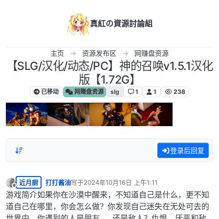
跳转至内容
真紅の資源討論組
主页
资源发布区
网赚盘资源
【SLG/汉化/动态/PC】神的召唤v1.5.1汉化
版【1.72G】
已移动
网赚盘资源
slg
1
1
238
登录后回复
近月厨
打打酱油
写于
2024年10月16日 上午1:11
最后由 编辑
离线
游戏简介如果你在沙漠中醒来，不知道自己是什么，更不知
道自己在哪里，你会怎么做？你发现自己迷失在无处可去的
世界中，你遇到的人是朋友……还是敌人？仇恨、厌恶和敌