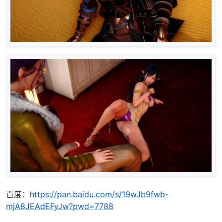
百度：
https://pan.baidu.com/s/19wJb9fwb-
mjA8JEAdEFyJw?pwd=7788