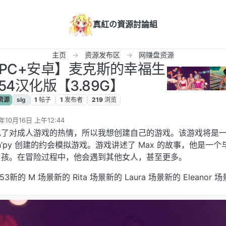
真紅の資源討論組
主页
资源发布区
网赚盘资源
盒/PC+安卓】麦克斯的幸福生
0.54汉化版【3.89G】
资源
slg
1
帖子
1
发布者
219
浏览
年10月16日 上午12:44
辑
现了对成人游戏的热情，所以我想创建自己的游戏。该游戏将是
 和 Ren’py 创建的约会模拟游戏。游戏讲述了 Max 的故事，他是一
男孩。在冒险过程中，他会遇到其他女人，甚至更多。
53新的 M 场景新的 Rita 场景新的 Laura 场景新的 Eleanor 场