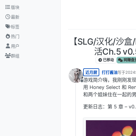
跳转至内容
版块
最新
标签
热门
【SLG/汉化/沙
用户
活Ch.5 v
群组
已移动
网赚盘
近月厨
打打酱油
写于
2024
最后由 编
游戏简介嗨，我刚刚发
离线
用 Honey Select
和两个姐妹住在一起的
更新日志：第 5 章 – v0.