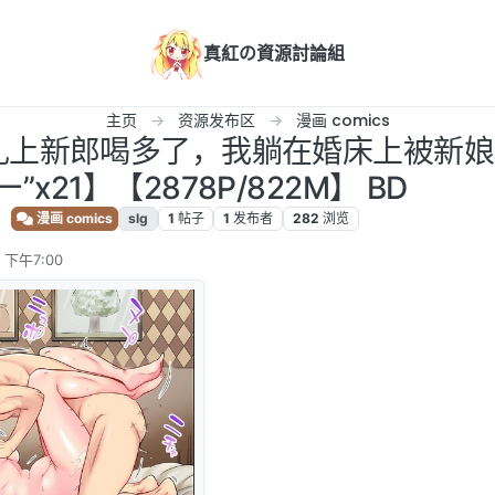
真紅の資源討論組
主页
资源发布区
漫画 comics
婚礼上新郎喝多了，我躺在婚床上被新娘
ー”x21】【2878P/822M】 BD
漫画 comics
slg
1
帖子
1
发布者
282
浏览
 下午7:00