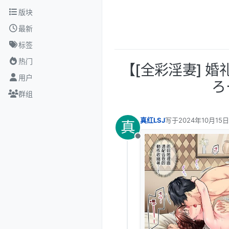
跳转至内容
版块
最新
标签
热门
【[全彩淫妻] 
用户
ろ
群组
真红LSJ
写于
2024年10月15日
真
最后由 编辑
离线