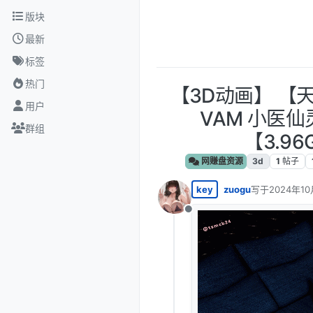
跳转至内容
版块
最新
标签
热门
【3D动画】 【
用户
VAM 小医
群组
【3.96
网赚盘资源
3d
1
帖子
key
zuogu
写于
2024年10
最后由 编辑
离线