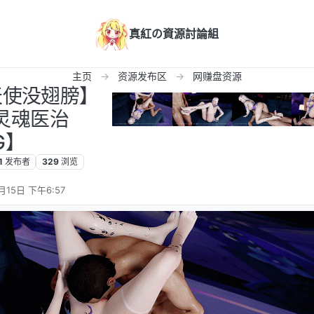
真紅の資源討論組
主页
资源发布区
网赚盘资源
天使没翅膀】
仙灵魂医治
G】
1
发布者
329
浏览
月15日 下午6:57