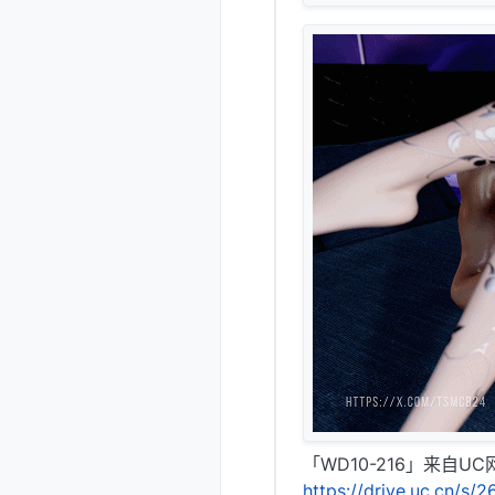
「WD10-216」来自U
https://drive.uc.cn/s