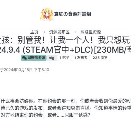
真紅の資源討論組
主页
资源发布区
网赚盘资源
态]女孩：别管我！让我一个人！我只想
24.9.4 (STEAM官中+DLC)[230MB
网赚盘资源
slg
1
帖子
1
发布者
225
浏览
于
2024年10月15日 下午5:10
后由 编辑
有什么事会妨碍你。在你约会的那一刻，你或者会收到你最爱的
期待已久的游戏的发布，或者会得知突击直播。你知道事情的轻
对方地结束你的约会，或者……屈服于诱惑？