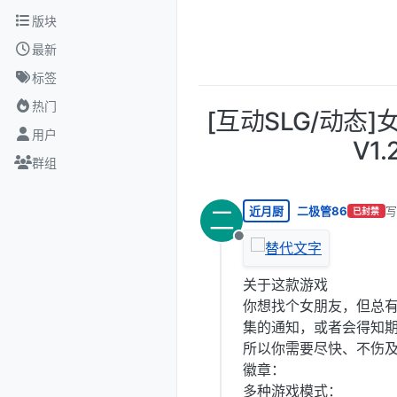
跳转至内容
版块
最新
标签
热门
[互动SLG/动
用户
V1.
群组
近月厨
二极管86
写
二
已封禁
最
离线
关于这款游戏
你想找个女朋友，但总
集的通知，或者会得知
所以你需要尽快、不伤及
徽章：
多种游戏模式：