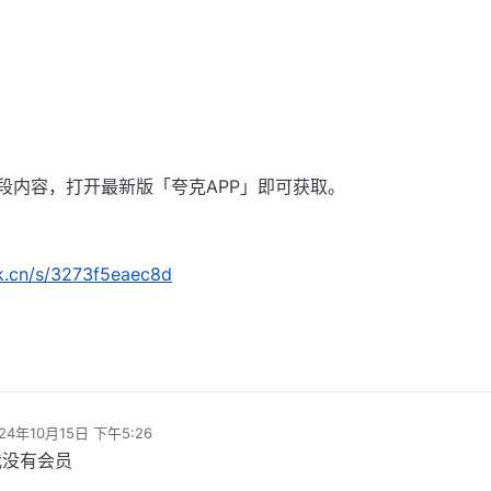
段内容，打开最新版「夸克APP」即可获取。
rk.cn/s/3273f5eaec8d
24年10月15日 下午5:26
 编辑
我没有会员