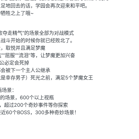
意足地回去的话，学园会再次迎来和平吧。
牺牲之上了哦~
败夺走精气”的场景全部为对战模式
在战斗开始的时候你就已经败北了。
法，取悦并且满足梦魔
抗”“屈服”“流泪”等，让梦魔更加兴奋
人公必定会死掉
都会被下一个主人公继承
是幸存男子）死光之前，满足5个梦魔女王
画场景：
上的场景，600个以上视瓶
，超过200个奇妙事件等你探索
近60个BOSS，300多种奇妙场景！