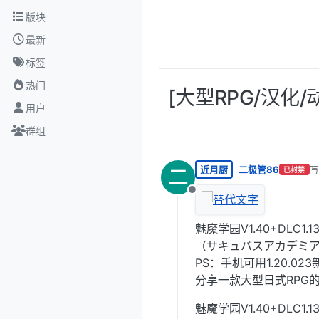
跳转至内容
版块
最新
标签
热门
[大型RPG/汉化/动
用户
群组
近月厨
二极管86
写
二
已封禁
最
离线
魅魔学园V1.40+DLC1.
（サキュバスアカデミア
PS：手机可用1.20.023
分享一款大型日式RPG的最新D
魅魔学园V1.40+DLC1