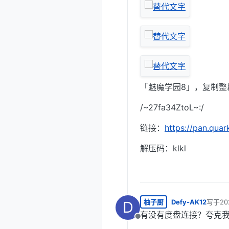
「魅魔学园8」，复制整
/~27fa34ZtoL~:/
链接：
https://pan.qua
解压码：klkl
柚子厨
Defy-AK12
写于
20
D
最后由
有没有度盘连接？夸克
离线