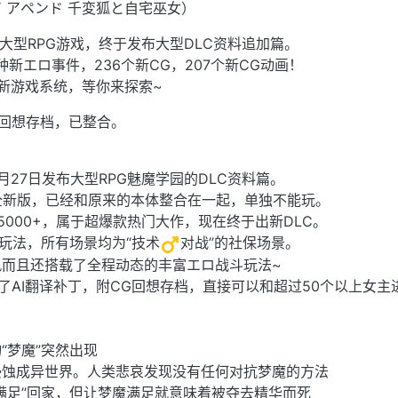
 アペンド 千変狐と自宅巫女）
款大型RPG游戏，终于发布大型DLC资料追加篇。
种新エロ事件，236个新CG，207个新CG动画！
新游戏系统，等你来探索~
回想存档，已整合。
年8月27日发布大型RPG魅魔学园的DLC资料篇。
篇全新版，已经和原来的本体整合在一起，单独不能玩。
5000+，属于超爆款热门大作，现在终于出新DLC。
]玩法，所有场景均为“技术
对战”的社保场景。
风而且还搭载了全程动态的丰富エロ战斗玩法~
制作了AI翻译补丁，附CG回想存档，直接可以和超过50个以上女主
“梦魔”突然出现
侵蚀成异世界。人类悲哀发现没有任何对抗梦魔的方法
满足”回家，但让梦魔满足就意味着被夺去精华而死