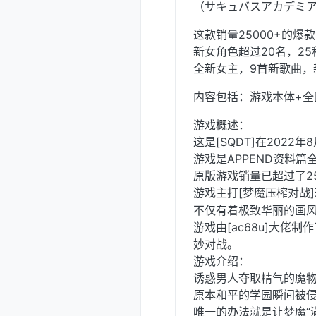
（サキュバスアカデミア
这款销量25000+的爆
新女角色超过20名，25
全新女主，9首新歌曲，
内容包括：游戏本体+全
游戏概述：
这是[SQDT]在2022
游戏是APPEND资料
原版游戏销量已超过了2
游戏主打[梦魔压榨对战
不仅有着极致华丽的画
游戏由[ac68u]大佬
妙对战。
游戏介绍：
诱惑男人夺取精气的魔物
原本和平的学园瞬间被
唯一的办法就是让梦魔“