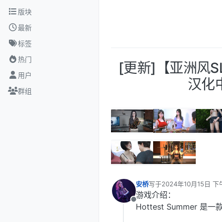
跳转至内容
版块
最新
标签
热门
[更新]【亚洲风SLG
用户
汉化中
群组
安桥
写于
2024年10月15日 下
最后由 编辑
游戏介绍：
离线
Hottest Summer 