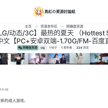
真紅の資源討論組
主页
资源发布区
网赚盘资源
/动态/3C】最热的夏天 （Hottest S
文【PC+安卓双端-1.70G/FM-百
网赚盘资源
slg
1
帖子
1
发布者
224
浏览
午4:46
是一款新的成人游戏，