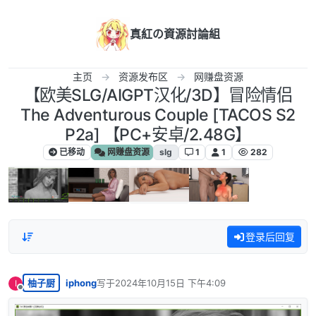
跳转至内容
真紅の資源討論組
主页
资源发布区
网赚盘资源
【欧美SLG/AIGPT汉化/3D】冒险情侣
The Adventurous Couple [TACOS S2
P2a] 【PC+安卓/2.48G】
已移动
网赚盘资源
slg
1
1
282
登录后回复
柚子厨
iphong
写于
2024年10月15日 下午4:09
I
最后由 编辑
离线