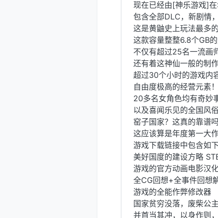
现在已经由[神乐游戏]
包含全部DLC，新剧情
这是黄鼬史上玩法最多的
这款容量整整6.8个GB
不仅有超过25名一流画
还有着这神仙一般的制作
超过30个小时的游戏内
自由度极高的经营元素
20多名女角色均有奇妙
以及喜闻乐见的全国风
窑子国家？这真的靠谱
这应该算是年度第一大
游戏下载链接中包含如
美好国度的建设方略 ST
游戏的官方动画电影汉化
全CG回想+全事件回想
游戏的全能作弊修改器
国家贫穷没落，废柴公
并首当其冲，以身作则，