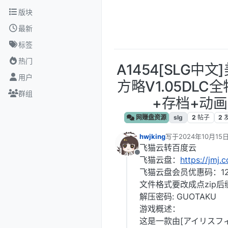
跳转至内容
版块
最新
标签
热门
A1454[SLG中
用户
方略V1.05DL
群组
+存档+动画
网赚盘资源
slg
2
帖子
2
hwjking
写于
2024年10月15日
最后由 编辑
飞猫云转百度云
离线
飞猫云盘：
https://jmj.
飞猫云盘会员优惠码：12
文件格式要改成点zip后
解压密码: GUOTAKU
游戏概述：
这是一款由[アイリスフ