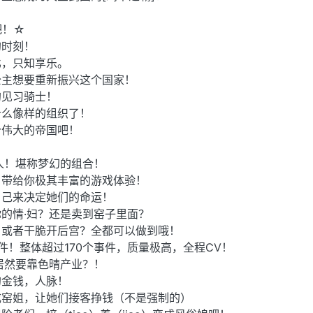
吧！☆
的时刻！
比，只知享乐。
公主想要重新振兴这个国家！
的见习骑士！
什么像样的组织了！
个伟大的帝国吧！
人！堪称梦幻的组合！
，带给你极其丰富的游戏体验！
自己来决定她们的命运！
的情·妇？还是卖到窑子里面？
？或者干脆开后宫？全都可以做到哦！
件！整体超过170个事件，质量极高，全程CV！
居然要靠色晴产业？！
的金钱，人脉！
成窑姐，让她们接客挣钱（不是强制的）