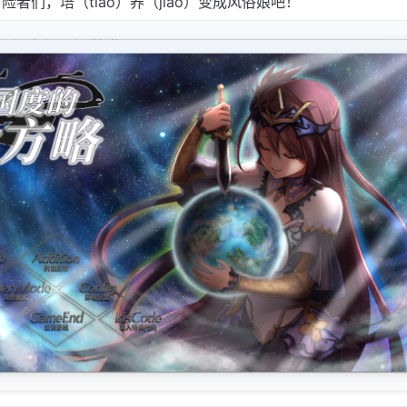
者们，培（tiao）养（jiao）变成风俗娘吧！