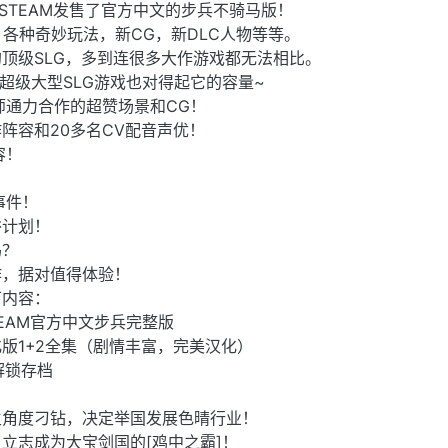
在STEAM发售了官方中文的步兵不骑马版！
，各种奇妙玩法，新CG，新DLC人物等等。
顶级SLG，多到连很多大作游戏都无法相比。
的超级大型SLG游戏也对得起它的容量~
师通力合作的超赞场景和CG！
阵容和20多名CV配音声优！
容！
！
事件！
俗计划！
吗？
作，据对值得体验！
下内容：
EAM官方中文步兵完整版
版1+2全集（剧情丰富，完美汉化）
解锁存档
主角度刁钻，决定举国发展色晴行业！
立志成为大宝剑国的[鸡中之霸]！