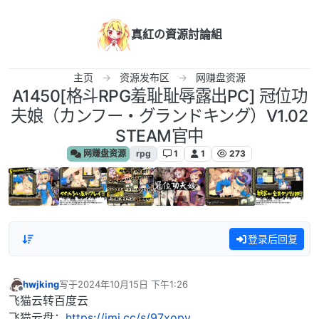
跳转至内容
真紅の資源討論組
主页
资源发布区
网赚盘资源
A1450[格斗RPG羞耻耻辱露出PC] 冠位功
夫娘（カンフー・グランドキング）V1.02
STEAM官中
网赚盘资源
rpg
1
1
273
登录后回复
hwjking
写于
2024年10月15日 下午1:26
最后由 编辑
离线
飞猫云转百度云
飞猫云盘：
https://jmj.cc/s/97xopv