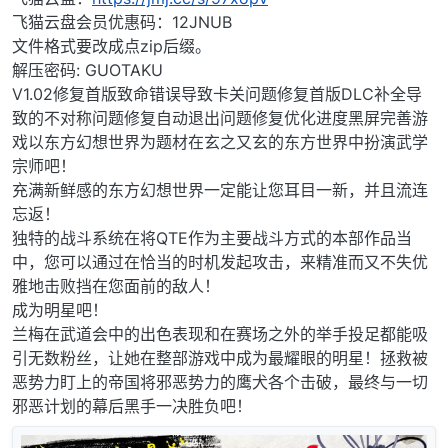
飞猫云盘会员优惠码：12JNUB
文件格式要改成点zip后缀。
解压密码: GUOTAKU
V1.02修复首版致命错误导致卡关问题修复首版DLC补全导
致的不对称问题修复自动退出问题修复优化进度黑屏完善游
戏以东方幻想世界为题材在玄之又玄的东方世界中扮演武学
宗师吧！
充满新鲜感的东方幻想世界一定能让您耳目一新，并且流连
忘返！
独特的战斗系统在将QTE作为主要战斗方式的本部作品当
中，您可以通过在恰当的时机发起攻击，来精准而又不失优
雅地击败挡在您面前的敌人！
成为明星吧！
兰梅在武道会中的出色表现和在赛场之外的举手投足都能吸
引无数粉丝，让她在整部游戏中成为最耀眼的明星！拯救被
恶势力盯上的帝国将邪恶势力的鹰犬各个击破，最终与一切
邪恶计划的幕后黑手一决胜负吧！