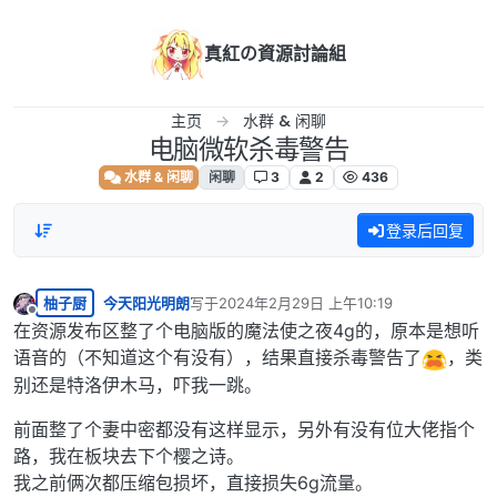
跳转至内容
真紅の資源討論組
主页
水群 & 闲聊
电脑微软杀毒警告
水群 & 闲聊
闲聊
3
2
436
登录后回复
柚子厨
今天阳光明朗
写于
2024年2月29日 上午10:19
最后由 编辑
离线
在资源发布区整了个电脑版的魔法使之夜4g的，原本是想听
语音的（不知道这个有没有），结果直接杀毒警告了
，类
别还是特洛伊木马，吓我一跳。
前面整了个妻中密都没有这样显示，另外有没有位大佬指个
路，我在板块去下个樱之诗。
我之前俩次都压缩包损坏，直接损失6g流量。