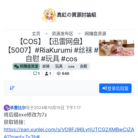
跳转至内容
真紅の資源討論組
主页
资源发布区
网赚盘资源
【COS】‎【迅雷网盘】
【5007】#RiaKurumi #丝袜 #
自慰 #玩具 #cos
网赚盘资源
丝袜
玩具
cos
自慰
1
1
646
登录后回复
杀害比尔
写于
2024年10月15日 下午1:17
杀
最后由 编辑
离线
将后缀exe修改为7z
获取链接：
https://pan.xunlei.com/s/VO9FJ96LytjUTCG2XMBwCIZA
A1?pwd=7y3b#