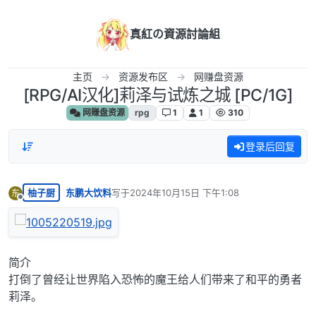
跳转至内容
真紅の資源討論組
主页
资源发布区
网赚盘资源
[RPG/AI汉化]莉泽与试炼之城 [PC/1G]
网赚盘资源
rpg
1
1
310
登录后回复
柚子厨
东鹏大饮料
写于
2024年10月15日 下午1:08
东
最后由 编辑
离线
简介
打倒了曾经让世界陷入恐怖的魔王给人们带来了和平的勇者
莉泽。