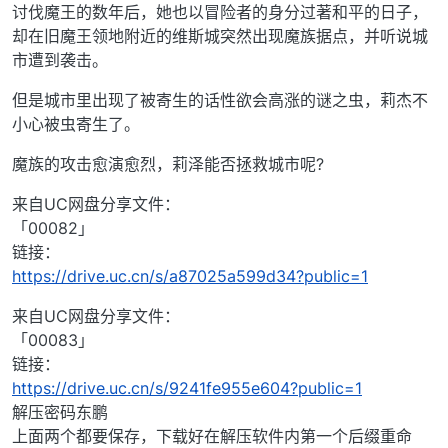
讨伐魔王的数年后，她也以冒险者的身分过著和平的日子，
却在旧魔王领地附近的维斯城突然出现魔族据点，并听说城
市遭到袭击。
但是城市里出现了被寄生的话性欲会高涨的谜之虫，莉杰不
小心被虫寄生了。
魔族的攻击愈演愈烈，莉泽能否拯救城市呢?
来自UC网盘分享文件：
「00082」
链接：
https://drive.uc.cn/s/a87025a599d34?public=1
来自UC网盘分享文件：
「00083」
链接：
https://drive.uc.cn/s/9241fe955e604?public=1
解压密码东鹏
上面两个都要保存，下载好在解压软件内第一个后缀重命