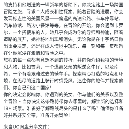
的支持和他赠送的一辆新车的帮助下，你决定踏上一场跨国
冒险之旅，寻求个人成长和性探索。随着冒险的进展，你会
发现标志性的美国风景——偏远的高速公路、卡车停靠站、
汽车旅馆、路边小餐馆等等。在冒险的开始，你会遇到卡罗
尔，一个搭便车的人，她几乎会成为你的导师和神谕，随着
道路的展开，她神秘地出现和消失。无论你是在十字路口做
出重要决定，还是在成人情境中玩乐，每一刻和每一集都旨
在让你沉浸在激情和冒险之中。
旅程的每一点都有意想不到的转折，并向你介绍独特的情境
和人物，比如雪莉，一个逃离父亲的叛逆女牛仔，以及南
希，一个有着艰难过去的骑车手。探索精心打造的地点和环
境，在无尽的道路上骑行时感受风，迷住你的旅伴并探索他
们、你自己和这个国家！
你的决定会影响你、你遇到的美女、你与他们的关系以及整
个冒险 - 当你决定这条路将带你去哪里时，解锁新的选择和
18+ 场景。准备好了解路线尽头的是什么了吗？确保你准备
好并系好安全带，准备开始冒险！
来自UC网盘分享文件：