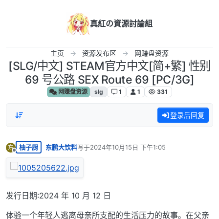
跳转至内容
真紅の資源討論組
主页
资源发布区
网赚盘资源
[SLG/中文] STEAM官方中文[简+繁] 性别
69 号公路 SEX Route 69 [PC/3G]
网赚盘资源
slg
1
1
331
登录后回复
柚子厨
东鹏大饮料
写于
2024年10月15日 下午1:05
东
最后由 编辑
离线
发行日期:2024 年 10 月 12 日
体验一个年轻人逃离母亲所支配的生活压力的故事。在父亲