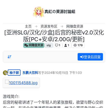
跳转至内容
真紅の資源討論組
主页
资源发布区
网赚盘资源
[亚洲SLG/汉化/沙盒]后宫的秘密v2.0汉化
版[PC+安卓/2.00G/更新]
网赚盘资源
slg
1
1
179
登录后回复
柚子厨
东鹏大饮料
写于
2024年10月15日 下午1:03
东
最后由 编辑
离线
游戏简介:
后宫的秘密讲述了一个年轻人的紧张旅程，欲望与野心交织