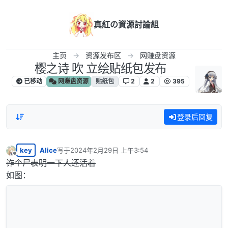
跳转至内容
真紅の資源討論組
主页
资源发布区
网赚盘资源
樱之诗 吹 立绘贴纸包发布
已移动
网赚盘资源
贴纸包
2
2
395
登录后回复
key
Alice
写于
2024年2月29日 上午3:54
最后由 编辑
离线
诈个尸表明一下人还活着
如图：