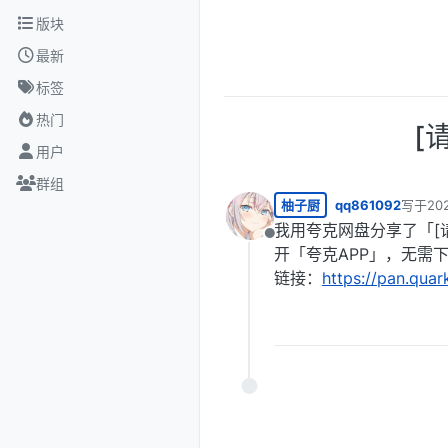
跳转至内容
版块
最新
标签
热门
[
用户
群组
柚子厨
qq861092
写于
20
最后由 
我用夸克网盘分享了「[请
离线
开「夸克APP」，无需
链接：
https://pan.qua