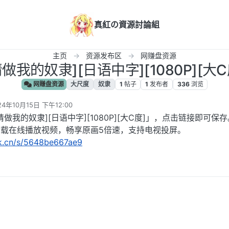
真紅の資源討論組
主页
资源发布区
网赚盘资源
请做我的奴隶][日语中字][1080P][大C
网赚盘资源
大尺度
奴隶
1
帖子
1
发布者
336
浏览
24年10月15日 下午12:00
编辑
做我的奴隶][日语中字][1080P][大C度]」，点击链接即可保
下载在线播放视频，畅享原画5倍速，支持电视投屏。
rk.cn/s/5648be667ae9