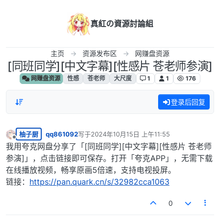
跳转至内容
真紅の資源討論組
主页
资源发布区
网赚盘资源
[同班同学][中文字幕][性感片 苍老师参演]
网赚盘资源
性感
苍老师
大尺度
1
1
176
登录后回复
柚子厨
qq861092
写于
2024年10月15日 上午11:55
最后由 编辑
离线
我用夸克网盘分享了「[同班同学][中文字幕][性感片 苍老师
参演]」，点击链接即可保存。打开「夸克APP」，无需下载
在线播放视频，畅享原画5倍速，支持电视投屏。
链接：
https://pan.quark.cn/s/32982cca1063
0