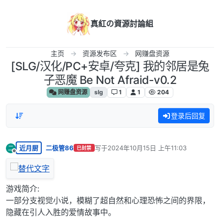
跳转至内容
真紅の資源討論組
主页
资源发布区
网赚盘资源
[SLG/汉化/PC+安卓/夸克] 我的邻居是兔
子恶魔 Be Not Afraid-v0.2
网赚盘资源
slg
1
1
204
登录后回复
近月厨
二极管86
写于
2024年10月15日 上午11:03
二
已封禁
最后由 编辑
离线
游戏简介:
一部分支视觉小说，模糊了超自然和心理恐怖之间的界限，
隐藏在引人入胜的爱情故事中。