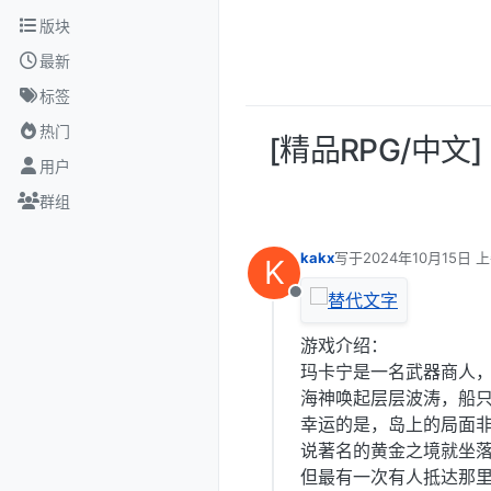
跳转至内容
版块
最新
标签
热门
[精品RPG/中文
用户
群组
kakx
写于
2024年10月15日 上
K
最后由 编辑
离线
游戏介绍：
玛卡宁是一名武器商人
海神唤起层层波涛，船
幸运的是，岛上的局面
说著名的黄金之境就坐
但最有一次有人抵达那里