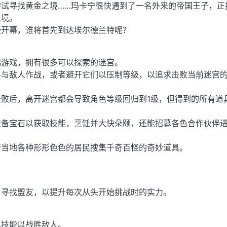
尝试寻找黄金之境……玛卡宁很快遇到了一名外来的帝国王子，正
之境。
经开幕，谁将首先到达埃尔德兰特呢？
鸽游戏，拥有很多可以探索的迷宫。
斗与敌人作战，或者避开它们以压制等级，以追求击败当前迷宫
。
败后，离开迷宫都会导致角色等级回归到1级，但得到的所有道
装备宝石以获取技能，烹饪并大快朵颐，还能招募各色合作伙伴
帮当地各种形形色色的居民搜集千奇百怪的奇妙道具。
，寻找盟友，以提升每次从头开始挑战时的实力。
色技能以战胜敌人。