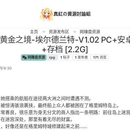
真紅の資源討論組
主页
资源发布区
网赚盘资源
] 黄金之境-埃尔德兰特-V1.02 PC
+存档 [2.2G]
网赚盘资源
rpg
1
帖子
1
发布者
171
浏览
午9:30
，她搭乘的航船在途径两大洲之间时遭遇不测。
只被惊涛骇浪裹挟，最终船上众人都被困在了格里姆特岛上。
非常善良，很乐意为身无分文的商人指出一条明路：前往岛上迷
落在迷宫深处，那里有着无尽的财富。
，好像还是在格里姆特城修建起来之前……