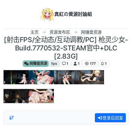
跳转至内容
真紅の資源討論組
主页
资源发布区
网赚盘资源
[射击FPS/全动态/互动调教/PC] 枪灵少女-
Build.7770532-STEAM官中+DLC
[2.83G]
网赚盘资源
fps
1
1
177
1
登录后回复