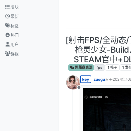
跳转至内容
版块
最新
标签
热门
[射击FPS/全动态/
用户
枪灵少女-Build.
群组
STEAM官中+DLC
网赚盘资源
fps
1
帖子
1
发
key
zuogu
写于
2024年10
最后由 编辑
离线