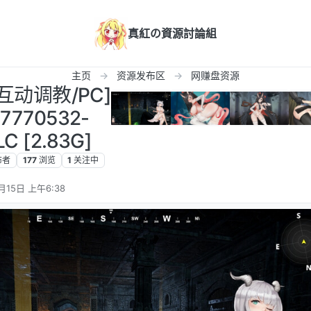
真紅の資源討論組
主页
资源发布区
网赚盘资源
互动调教/PC]
7770532-
 [2.83G]
布者
177
浏览
1
关注中
月15日 上午6:38