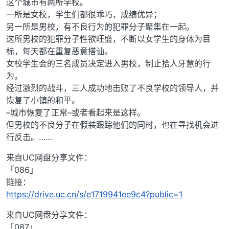
这个城市有两所学校。
一所是女校，学生们都很乖巧，成绩优异；
另一所是男校，有不良行为的犯罪分子聚集在一起。
这所男校的犯罪分子性欲旺盛，不断以女学生的身体为目
标，每天都在重复恶意搭讪。
女校学生会的三名成员决定进入男校，制止拾人牙慧的行
为。
经过激烈的战斗，三人成功地击败了不良学校的领导人，并
恢复了小镇的和平。
–城市恢复了正常–或者看起来是这样。
但男校的不良分子在假装跟踪他们的同时，也在寻找机会进
行反击。……
来自UC网盘分享文件：
「086」
链接：
https://drive.uc.cn/s/e1719941ee9c4?public=1
来自UC网盘分享文件：
「087」