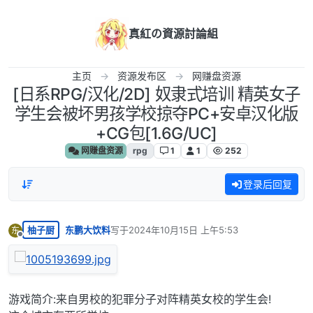
跳转至内容
真紅の資源討論組
主页
资源发布区
网赚盘资源
[日系RPG/汉化/2D] 奴隶式培训 精英女子
学生会被坏男孩学校掠夺PC+安卓汉化版
+CG包[1.6G/UC]
网赚盘资源
rpg
1
1
252
登录后回复
柚子厨
东鹏大饮料
写于
2024年10月15日 上午5:53
东
最后由 编辑
离线
游戏简介:来自男校的犯罪分子对阵精英女校的学生会!