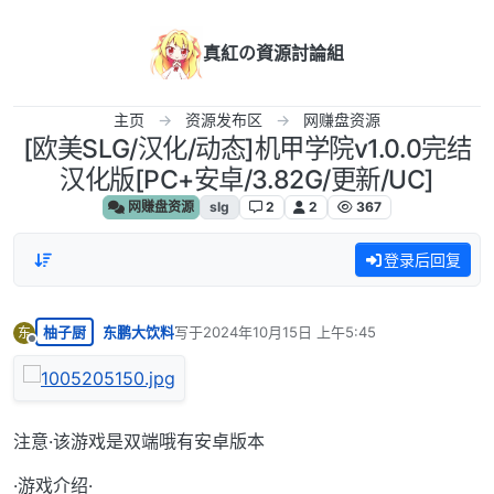
跳转至内容
真紅の資源討論組
主页
资源发布区
网赚盘资源
[欧美SLG/汉化/动态]机甲学院v1.0.0完结
汉化版[PC+安卓/3.82G/更新/UC]
网赚盘资源
slg
2
2
367
登录后回复
柚子厨
东鹏大饮料
写于
2024年10月15日 上午5:45
东
最后由 编辑
离线
注意·该游戏是双端哦有安卓版本
·游戏介绍·