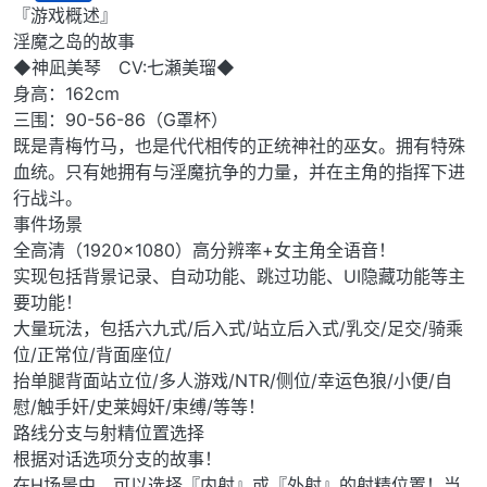
离线
『游戏概述』
淫魔之岛的故事
◆神凪美琴 CV:七瀬美瑠◆
身高：162cm
三围：90-56-86（G罩杯）
既是青梅竹马，也是代代相传的正统神社的巫女。拥有特殊
血统。只有她拥有与淫魔抗争的力量，并在主角的指挥下进
行战斗。
事件场景
全高清（1920×1080）高分辨率+女主角全语音！
实现包括背景记录、自动功能、跳过功能、UI隐藏功能等主
要功能！
大量玩法，包括六九式/后入式/站立后入式/乳交/足交/骑乘
位/正常位/背面座位/
抬单腿背面站立位/多人游戏/NTR/侧位/幸运色狼/小便/自
慰/触手奸/史莱姆奸/束缚/等等！
路线分支与射精位置选择
根据对话选项分支的故事！
在H场景中，可以选择『内射』或『外射』的射精位置！当