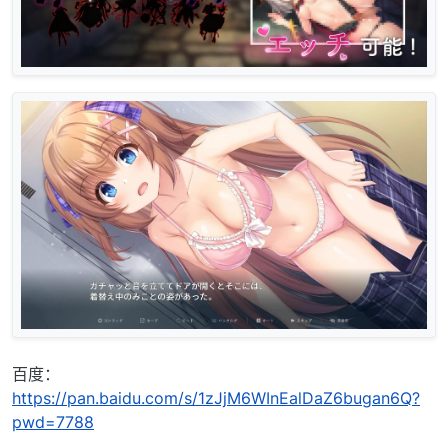
百度：
https://pan.baidu.com/s/1zJjM6WInEalDaZ6bugan6Q?
pwd=7788