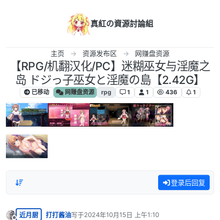
跳转至内容
真紅の資源討論組
主页
资源发布区
网赚盘资源
【RPG/机翻汉化/PC】迷糊巫女与淫魔之
岛 ドジっ子巫女と淫魔の島【2.42G】
已移动
网赚盘资源
rpg
1
1
436
1
登录后回复
近月厨
打打酱油
写于
2024年10月15日 上午1:10
最后由 编辑