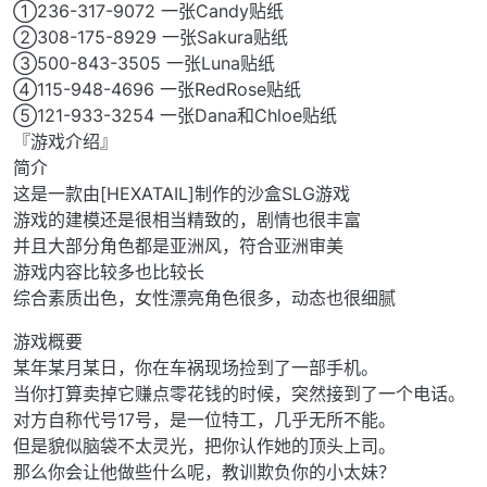
①236-317-9072 一张Candy贴纸
②308-175-8929 一张Sakura贴纸
③500-843-3505 一张Luna贴纸
④115-948-4696 一张RedRose贴纸
⑤121-933-3254 一张Dana和Chloe贴纸
『游戏介绍』
简介
这是一款由[HEXATAIL]制作的沙盒SLG游戏
游戏的建模还是很相当精致的，剧情也很丰富
并且大部分角色都是亚洲风，符合亚洲审美
游戏内容比较多也比较长
综合素质出色，女性漂亮角色很多，动态也很细腻
游戏概要
某年某月某日，你在车祸现场捡到了一部手机。
当你打算卖掉它赚点零花钱的时候，突然接到了一个电话。
对方自称代号17号，是一位特工，几乎无所不能。
但是貌似脑袋不太灵光，把你认作她的顶头上司。
那么你会让他做些什么呢，教训欺负你的小太妹？