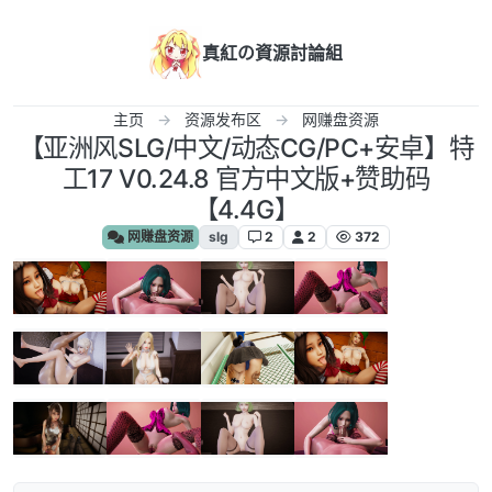
跳转至内容
真紅の資源討論組
主页
资源发布区
网赚盘资源
【亚洲风SLG/中文/动态CG/PC+安卓】特
工17 V0.24.8 官方中文版+赞助码
【4.4G】
网赚盘资源
slg
2
2
372