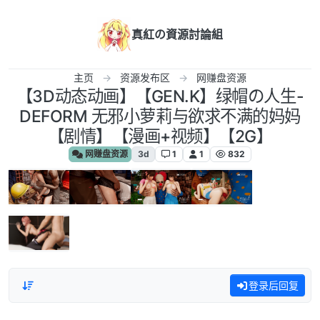
跳转至内容
真紅の資源討論組
主页
资源发布区
网赚盘资源
【3D动态动画】【GEN.K】绿帽の人生-
DEFORM 无邪小萝莉与欲求不满的妈妈
【剧情】【漫画+视频】【2G】
网赚盘资源
3d
1
1
832
登录后回复