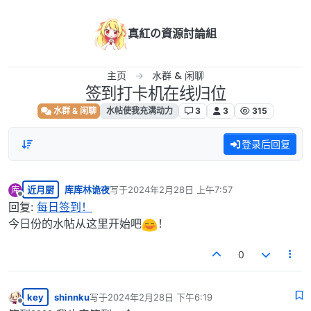
跳转至内容
真紅の資源討論組
主页
水群 & 闲聊
签到打卡机在线归位
水群 & 闲聊
水帖使我充满动力
3
3
315
登录后回复
近月厨
库库林诡夜
写于
2024年2月28日 上午7:57
库
最后由 编辑
离线
回复:
每日签到！
今日份的水帖从这里开始吧
！
0
key
shinnku
写于
2024年2月28日 下午6:19
最后由 编辑
离线