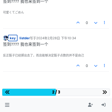
签到???? 我也来签到一个
可愛くてごめん
0
key
listder
写于
2024年2月28日 下午10:34
最后由 编辑
离线
签到???? 我也来签到一个
反正骰子已经掷出去了，而且能够决定骰子点数的并不是自己
0
2 / 3