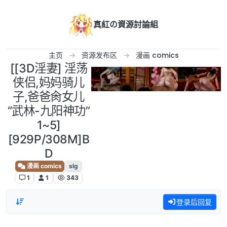
跳转至内容
真紅の資源討論組
主页
资源发布区
漫画 comics
[[3D淫妻] 淫荡
侠侣,妈妈骑儿
子,爸爸肏女儿
“武林-九阳神功”
1~5]
[929P/308M]B
D
漫画 comics
slg
1
1
343
登录后回复