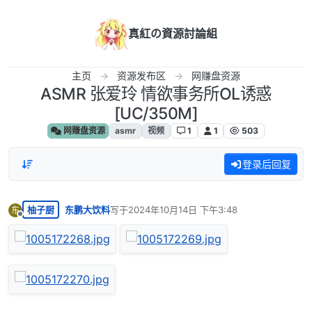
跳转至内容
真紅の資源討論組
主页
资源发布区
网赚盘资源
ASMR 张爱玲 情欲事务所OL诱惑
[UC/350M]
网赚盘资源
asmr
视频
1
1
503
登录后回复
柚子厨
东鹏大饮料
写于
2024年10月14日 下午3:48
东
最后由 编辑
离线