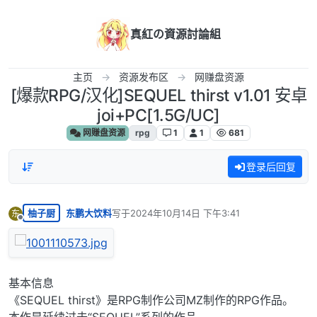
跳转至内容
真紅の資源討論組
主页
资源发布区
网赚盘资源
[爆款RPG/汉化]SEQUEL thirst v1.01 安卓
joi+PC[1.5G/UC]
网赚盘资源
rpg
1
1
681
登录后回复
柚子厨
东鹏大饮料
写于
2024年10月14日 下午3:41
东
最后由 编辑
离线
基本信息
《SEQUEL thirst》是RPG制作公司MZ制作的RPG作品。