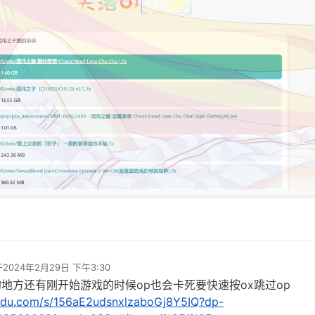
于
2024年2月29日 下午3:30
由 编辑
地方还有刚开始游戏的时候op也会卡死要快速按ox跳过op
aidu.com/s/156aE2udsnxlzaboGj8Y5IQ?dp-