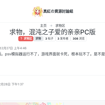
真紅の資源討論組
主页
求物区
求物，混沌之子爱的亲亲PC版
求物区
求物
3
帖子
3
发布者
308
浏览
年2月27日 上午4:46
辑
版。psv模拟器运行不了，游戏界面就卡死，根本玩不了。是不
2月28日 下午1:37