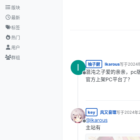
跳转至内容
版块
最新
标签
热门
用户
群组
柚子厨
Ikarous
写于
2024
I
最后由 编
混沌之子爱的亲亲，pc
离线
官方上架PC平台了？
key
风又音理
写于
2024年
最后由 编辑
@
Ikarous
离线
主站有