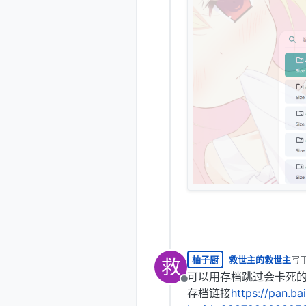
柚子厨
救世主的救世主
写
救
最后
可以用存档跳过会卡死的
离线
存档链接
https://pan.b