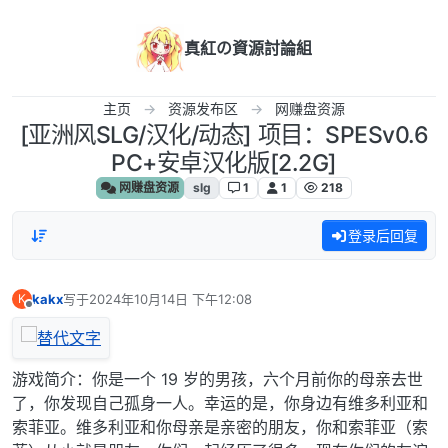
跳转至内容
真紅の資源討論組
主页
资源发布区
网赚盘资源
[亚洲风SLG/汉化/动态] 项目：SPESv0.6
PC+安卓汉化版[2.2G]
网赚盘资源
slg
1
1
218
登录后回复
kakx
写于
2024年10月14日 下午12:08
K
最后由 编辑
离线
游戏简介：你是一个 19 岁的男孩，六个月前你的母亲去世
了，你发现自己孤身一人。幸运的是，你身边有维多利亚和
索菲亚。维多利亚和你母亲是亲密的朋友，你和索菲亚（索