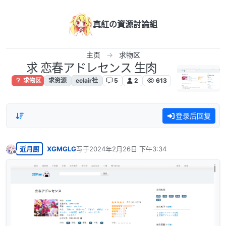
跳转至内容
真紅の資源討論組
主页
求物区
求 恋春アドレセンス 生肉
求物区
求资源
eclair社
5
2
613
登录后回复
近月厨
XGMGLG
写于
2024年2月26日 下午3:34
最后由 编辑
离线