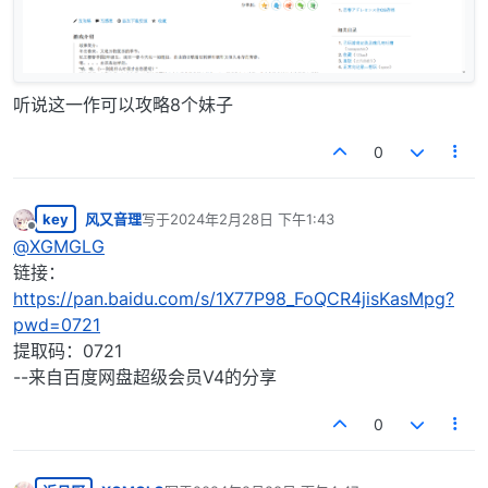
听说这一作可以攻略8个妹子
0
key
风又音理
写于
2024年2月28日 下午1:43
最后由 编辑
离线
@
XGMGLG
链接：
https://pan.baidu.com/s/1X77P98_FoQCR4jisKasMpg?
pwd=0721
提取码：0721
--来自百度网盘超级会员V4的分享
0