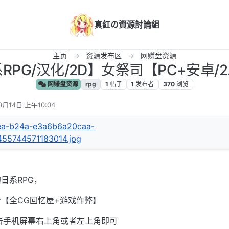
真紅の資源討論組
主页
资源发布区
网赚盘资源
RPG/汉化/2D】女祭司【PC+安卓/2.
网赚盘资源
rpg
1
帖子
1
发布者
370
浏览
0月14日 上午10:04
日系RPG，
【全CG回忆屋+游戏作弊】
击手机屏幕右上角或者左上角即可