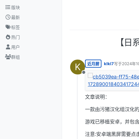
跳转至内容
版块
最新
标签
热门
【日系
用户
群组
近月厨
klkl7
写于
2024年1
K
最后由 编辑
离线
文章说明：
一款由污猪汉化组汉化的
游戏已移植安卓，并包含
注意:安卓端黑屏需要点