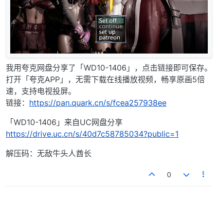
我用夸克网盘分享了「WD10-1406」，点击链接即可保存。
打开「夸克APP」，无需下载在线播放视频，畅享原画5倍
速，支持电视投屏。
链接：
https://pan.quark.cn/s/fcea257938ee
「WD10-1406」来自UC网盘分享
https://drive.uc.cn/s/40d7c58785034?public=1
解压码：无敌牛头人酋长
0