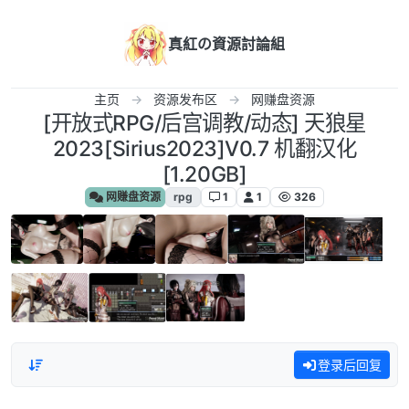
跳转至内容
真紅の資源討論組
主页
资源发布区
网赚盘资源
[开放式RPG/后宫调教/动态] 天狼星
2023[Sirius2023]V0.7 机翻汉化
[1.20GB]
网赚盘资源
rpg
1
1
326
登录后回复