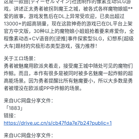
这是一款由[ディーゼルマイン]社团制作的像素互动SLG游
戏，讲述正太勇者被拐到魔王之城，被各式各样魔物娘姐**
爱的故事，游戏发售后在DL上异常受欢迎，已卖出超过
13000+的超高销量，现在这款神奇的游戏已在DL平台上架
官方中文版，30种以上的魔物娘小姐姐抢着要来疼爱你，全
程像素动态+CV语音的[逆推]事件探索型SLG，幻想系[超级
大车]题材的究极形态类型游戏，强力推荐！
关于エロ场景：
勇者被魅魔用欧派夹着走，接受魔王城中随处可见的魔物们
炸鲸。而且，本作有很多是被同时被多名魅魔一起炸鲸的超
高能场景。因为勇者提醒比所有魅魔要小，所以大多数是勇
者被埋没在欧派或PP中炸鲸的场景。
来自UC网盘分享文件：
「1883」
链接：
https://drive.uc.cn/s/cb47fda7e7b24?public=1
来自UC网盘分享文件：