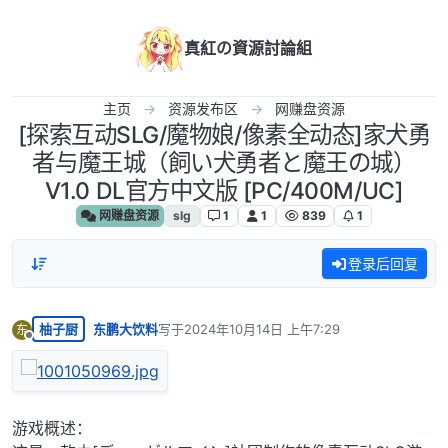
跳转至内容
真紅の資源討論組
主页
资源发布区
网赚盘资源
[探索互动SLG/魔物娘/像素全动态]家犬勇
者与魔王城（飼い犬勇者と魔王の城）
V1.0 DL官方中文版 [PC/400M/UC]
网赚盘资源
slg
1
1
839
1
登录后回复
柚子厨
东鹏大饮料
写于
2024年10月14日 上午7:29
东
最后由 编辑
离线
游戏概述：