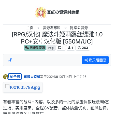
跳转至内容
真紅の資源討論組
主页
资源发布区
网赚盘资源
[RPG/汉化] 魔法斗姬莉露丝缇雅 1.0
PC+安卓汉化版 [550M/UC]
网赚盘资源
rpg
1
1
263
登录后回复
柚子厨
东鹏大饮料
写于
2024年10月14日 上午7:26
东
最后由 编辑
离线
有着丰富的战斗H内容，以及多的一批的恶堕调教玩法!动态
过场，实用度高，全程CV配音，整体质量优秀，画风独特，