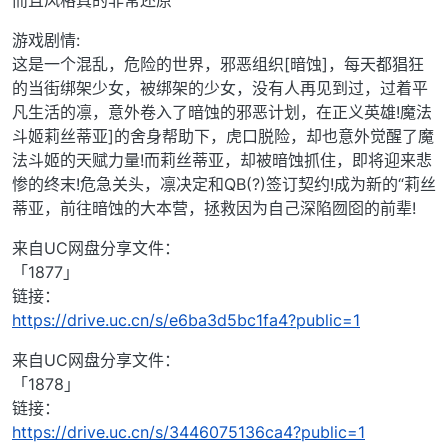
而且风格真的非常还原
游戏剧情:
这是一个混乱，危险的世界，邪恶组织[暗蚀]，每天都猖狂
的当街绑架少女，被绑架的少女，没有人再见到过，过着平
凡生活的凛，意外卷入了暗蚀的邪恶计划，在正义英雄!魔法
斗姬莉丝蒂亚]的舍身帮助下，虎口脱险，却也意外觉醒了魔
法斗姬的天赋力量!而莉丝蒂亚，却被暗蚀抓住，即将迎来悲
惨的终末!危急关头，凛决定和QB(?)签订契约!成为新的“莉丝
蒂亚，前往暗蚀的大本营，拯救因为自己深陷囫囵的前辈!
来自UC网盘分享文件：
「1877」
链接：
https://drive.uc.cn/s/e6ba3d5bc1fa4?public=1
来自UC网盘分享文件：
「1878」
链接：
https://drive.uc.cn/s/3446075136ca4?public=1