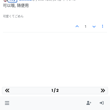
最后由 编辑
离线
可以哦, 随便用
可愛くてごめん
1
1 / 2