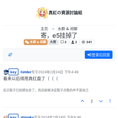
跳转至内容
真紅の資源討論組
主页
水群 & 闲聊
寄，e5挂掉了
水群 & 闲聊
大寄
2
2
341
登录后回复
key
listder
写于
2024年2月24日 下午4:49
最后由 编辑
离线
看来以后得用真红盘了（（（
反正骰子已经掷出去了，而且能够决定骰子点数的并不是自己
2
key
shinnku
写于
2024年2月24日 下午8:46